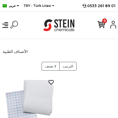
0533 261 89 01
TRY - Türk Lirası
عربى
0
الأصناف الطبية
الترتيب
لا تصنف