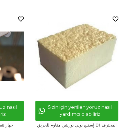
ruz nasıl
Sizin için yenileniyoruz nasıl
riz
yardımcı olabiliriz
إسفنج بولي يوريثين مقاوم للحريق B1 المحترف
جهاز تثب