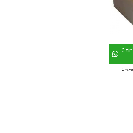
Sizin
وريثان