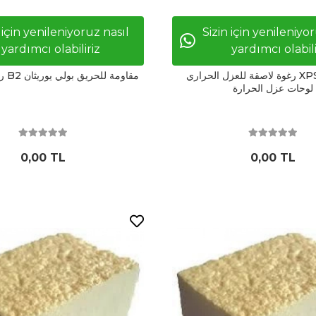
 için yenileniyoruz nasıl
Sizin için yenileniyo
yardımcı olabiliriz
yardımcı olabili
رغوة لاصقة للعزل الحراري XPS و EPS و
رغوة احترافية B2 مقاومة للحريق بولي يوريثان
لوحات عزل الحرارة
0,00 TL
0,00 TL