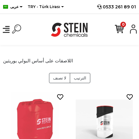
0533 261 89 01
TRY - Türk Lirası
عربى
0
اللاصقات على أساس البولي يوريثين
الترتيب
لا تصنف