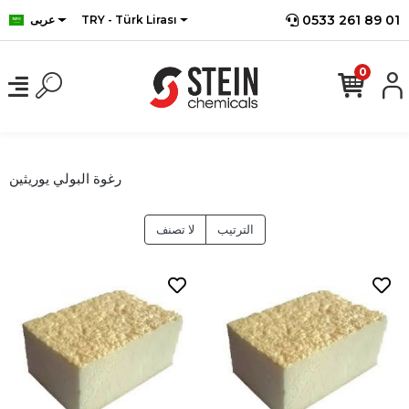
0533 261 89 01
TRY - Türk Lirası
عربى
0
رغوة البولي يوريثين
الترتيب
لا تصنف