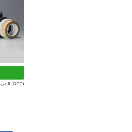
الشريط اللاصق الفيلمي ذو الوجهين للنقل (OPP)