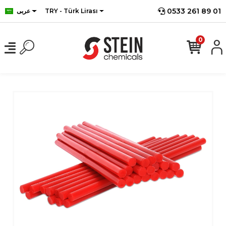
0533 261 89 01
TRY - Türk Lirası
عربى
0