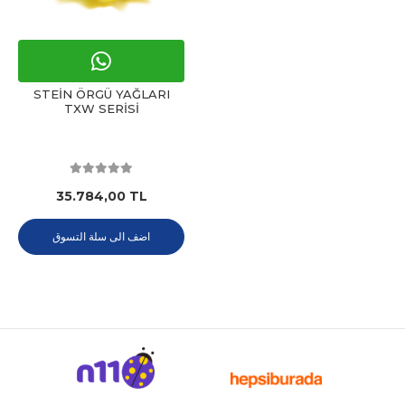
STEİN ÖRGÜ YAĞLARI
TXW SERİSİ
35.784,00 TL
اضف الى سلة التسوق