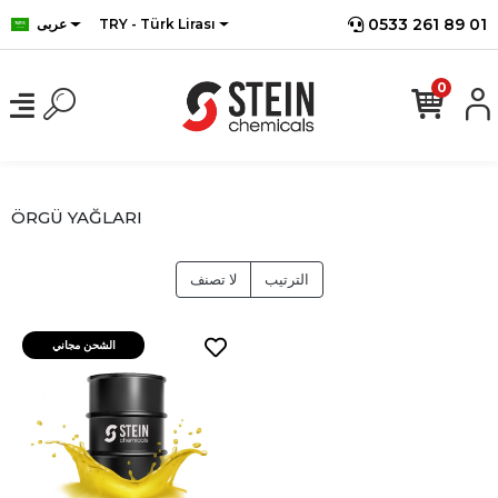
0533 261 89 01
TRY - Türk Lirası
عربى
0
ÖRGÜ YAĞLARI
الترتيب
لا تصنف
الشحن مجاني