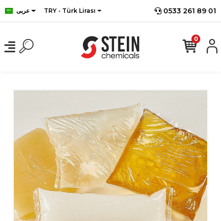
0533 261 89 01
TRY - Türk Lirası
عربى
0