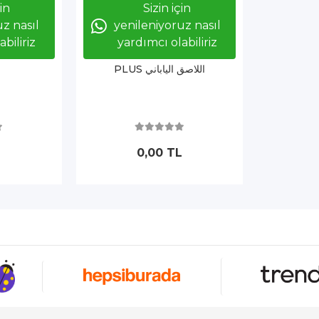
çin
Sizin için
z nasıl
yenileniyoruz nasıl
biliriz
yardımcı olabiliriz
PLUS اللاصق الياباني
L
0,00 TL