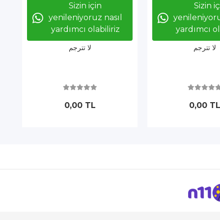
Sizin için
Sizin i
yenileniyoruz nasıl
yenileniyoru
yardımcı olabiliriz
yardımcı ola
لا تترجم
لا تترجم
0,00 TL
0,00 T