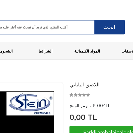
ابحث
لاصقات
المواد الكيميائية
الشرائط
الشحوم
اللاصق الياباني
UK-00411
رمز المنتج:
0,00 TL
Farkli ambalaj taleple