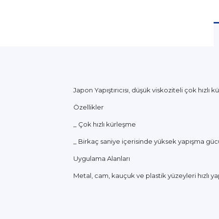
Japon Yapıştırıcısı, düşük viskoziteli çok hızlı kü
Özellikler
_ Çok hızlı kürleşme
_ Birkaç saniye içerisinde yüksek yapışma güc
Uygulama Alanları
Metal, cam, kauçuk ve plastik yüzeyleri hızlı y