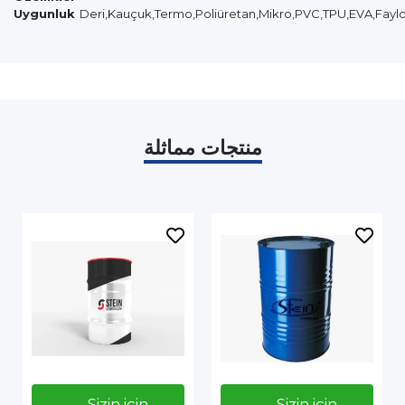
Uygunluk
Deri,Kauçuk,Termo,Poliüretan,Mikro,PVC,TPU,EVA,Faylon
منتجات مماثلة
Sizin için
Sizin için