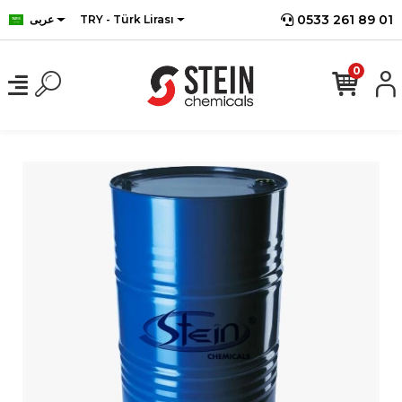
0533 261 89 01
TRY - Türk Lirası
عربى
0