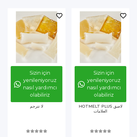
Sizin için
Sizin için
yenileniyoruz
yenileniyoruz
nasıl yardımcı
nasıl yardımcı
olabiliriz
olabiliriz
HOTMELT PLUS لاصق
لا تترجم
العلامات