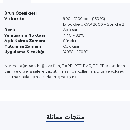
Ürün Özellikleri
Viskozite
900 – 1200 cps. (160°C)
Brookfield CAP 2000 – Spindle 2
Renk
Açık sarı
Yumuşama Noktası
74°C – 82°C
Açık Kalma Zamanı
Sürekli
Tutunma Zamanı
Çok kısa
Uygulama Sıcaklığı
140°C – 170°C
Normal, ağır, sert kağıt ve film, BoPP, PET, PVC, PE, PP etiketlerin
cam ve diğer şişelere yapıştırılmasında kullanılan, orta ve yüksek
hızlı makinalar için tasarlanmış yapıştırıcı
منتجات مماثلة