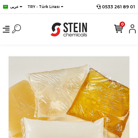
0533 261 89 01
TRY - Türk Lirası
عربى
0