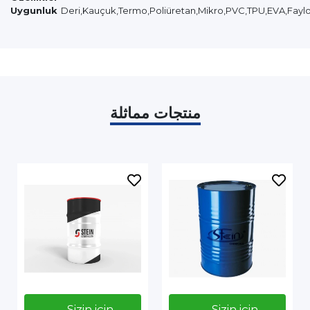
Uygunluk
Deri,Kauçuk,Termo,Poliüretan,Mikro,PVC,TPU,EVA,Faylon
منتجات مماثلة
Sizin için
Sizin için