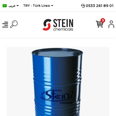
0533 261 89 01
TRY - Türk Lirası
عربى
0