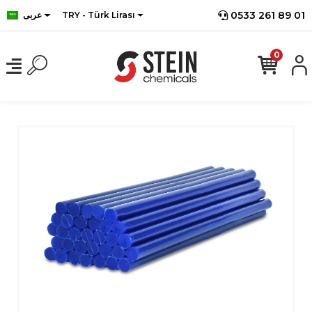
0533 261 89 01
TRY - Türk Lirası
عربى
0