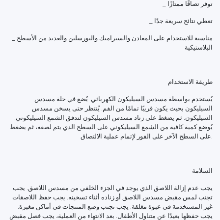
_ توفر تصاقًا ممتازًا
_ تعطي نتائج سريعة جدًا
_ مناسبة للاستخدام على المعادن والسيراميك والبورسلين والعديد من الأسطح
البلاستيكية
طريقة الاستخدام
يُستخدم بواسطة مسدس السيليكون الكهربائي. يُضع في حلة مسدس
السيليكون بحيث يكون قريبًا تمامًا من الفم. يُنتظر حتى يسخن مسدس
السيليكون. ثم يضغط على زناد مسدس السيليكون لتدفق الشمع السيليكوني.
يُوضع كمية كافية من الشمع السيليكوني على السطح الذي يتم لصقه، ثم يضغط
على السطح الآخر على الفور لإتمام عملية الالتصاق.
السلامة
يجب عدم إزالة اللاصق الذي يوجد في الجزء الخلفي من مسدس اللاصق. يجب
تجنب لمس مقبض مسدس اللاصق أو زناده أثناء تسخينه. يجب حفظ اللاصقات
غير المستخدمة في عبوة مغلقة. يجب تجنب وضع المنتجات في أماكن مغبرة.
يجب حفظها بعيدًا عن متناول الأطفال. بعد الانتهاء من العملية، يجب فصل مقبض