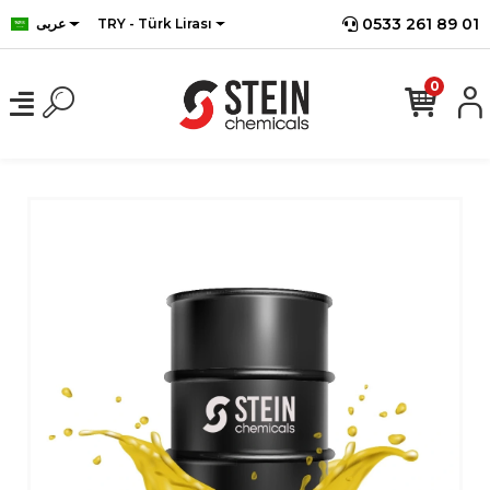
0533 261 89 01
TRY - Türk Lirası
عربى
0