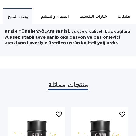
تعليقات
خيارات التقسيط
الضمان والتسليم
وصف المنتج
STEİN TÜRBİN YAĞLARI SERİSİ
, yüksek kaliteli baz yağlara,
yüksek stabiliteye sahip oksidasyon ve pas önleyici
katıkların ilavesiyle üretilen üstün kaliteli yağlardır.
منتجات مماثلة