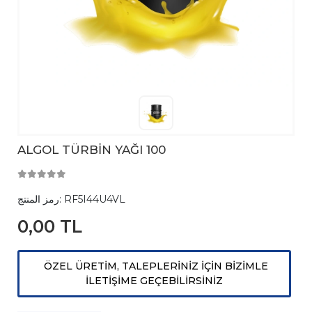
ALGOL TÜRBİN YAĞI 100
RF5I44U4VL
رمز المنتج:
0,00 TL
ÖZEL ÜRETİM, TALEPLERİNİZ İÇİN BİZİMLE
İLETİŞİME GEÇEBİLİRSİNİZ