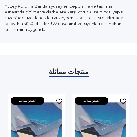
Yüzey Koruma Bantları yüzeyleri depolama ve taşınma
esnasında çizilme ve darbelere karşı korur. Özel tutkal yapısı
sayesinde uygulandıkları yüzeyden tutkal kalıntısı bırakmadan
kolaylıkla sökülebilirler. UV dayanımlı versiyonları dış mekan
kullanımına uygundur.
منتجات مماثلة
الشحن مجاني
الشحن مجاني