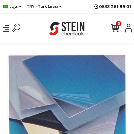
0533 261 89 01
TRY - Türk Lirası
عربى
0