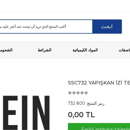
ابحث
لاصقات
المواد الكيميائية
الشرائط
الشحوم
SSC732 YAPIŞKAN İZİ 
رمز المنتج:
800 732
0,00 TL
Farkli ambalaj taleple