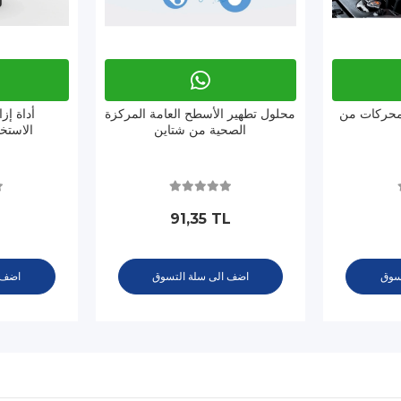
لمحركات من
محلول تطهير الأسطح العامة المركزة
أداة إز
الصحية من شتاين
الاستخ
L
91,35 TL
سوق
اضف الى سلة التسوق
اضف 