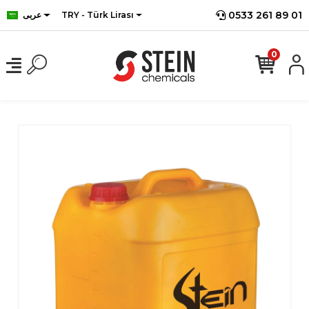
0533 261 89 01
TRY - Türk Lirası
عربى
0