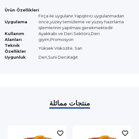
Ürün Özellikleri
Fırça ile uygulanır.Yapıştırıcı uygulanmadan
Uygulama
önce,yüzey temizleme ve yüzey hazırlama
işlemlerinin yapılması gerekmektedir.
Kullanım
Ayakkabı ve Deri Sektörü,Deri
Alanları
giyim,Promosyon
Teknik
Yüksek Viskozite, Sarı
Özellikler
Uygunluk
Deri,Suni Deri,Kağıt
منتجات مماثلة