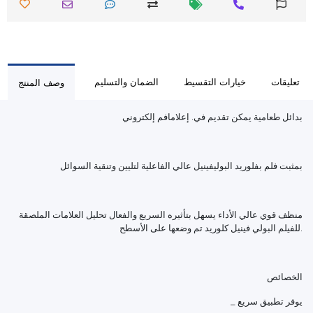
تعليقات
خيارات التقسيط
الضمان والتسليم
وصف المنتج
بدائل طعامية يمكن تقديم في.‏ إعلامافم إلكتروني
بمثبت فلم بفلوريد البوليفينيل عالي الفاعلية لتليين وتنقية السوائل
منظف قوي عالي الأداء يسهل بتأثيره السريع والفعال تحليل العلامات الملصقة
للفيلم البولي فينيل كلوريد تم وضعها على الأسطح.
الخصائص
_ يوفر تطبيق سريع