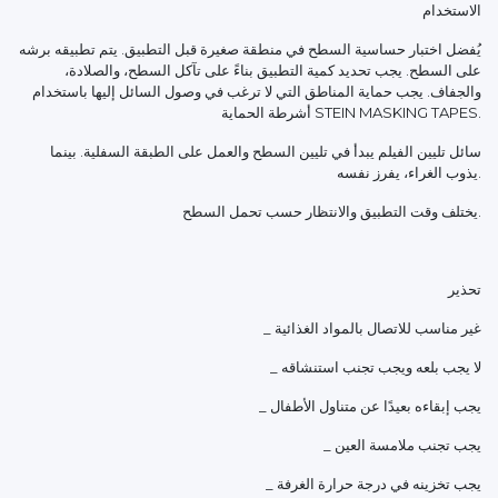
الاستخدام
يُفضل اختبار حساسية السطح في منطقة صغيرة قبل التطبيق. يتم تطبيقه برشه
على السطح. يجب تحديد كمية التطبيق بناءً على تآكل السطح، والصلادة،
والجفاف. يجب حماية المناطق التي لا ترغب في وصول السائل إليها باستخدام
أشرطة الحماية STEIN MASKING TAPES.
سائل تليين الفيلم يبدأ في تليين السطح والعمل على الطبقة السفلية. بينما
يذوب الغراء، يفرز نفسه.
يختلف وقت التطبيق والانتظار حسب تحمل السطح.
تحذير
_ غير مناسب للاتصال بالمواد الغذائية
_ لا يجب بلعه ويجب تجنب استنشاقه
_ يجب إبقاءه بعيدًا عن متناول الأطفال
_ يجب تجنب ملامسة العين
_ يجب تخزينه في درجة حرارة الغرفة