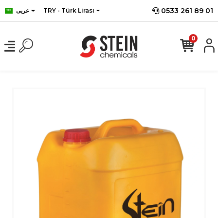
0533 261 89 01
TRY - Türk Lirası
عربى
0