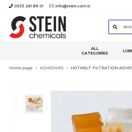
0533 261 89 01
info@stein.com.tr
ALL
LUB
CATEGORİES
Home page
ADHESIVES
HOTMELT FILTRATION ADHE