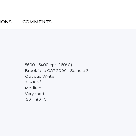
IONS
COMMENTS
5600 - 6400 cps. (160°C)
Brookfield CAP 2000 - Spindle 2
Opaque White
95 - 105 °C
Medium
Very short
150 - 180 °C