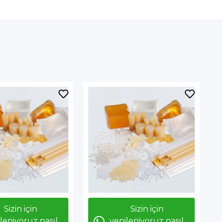
Sizin için
Sizin için
leniyoruz nasıl
yenileniyoruz nasıl