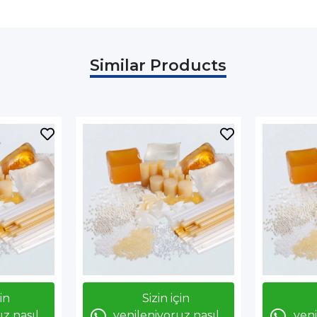
Similar Products
çin
Sizin için
z nasıl
yenileniyoruz nasıl
yeni