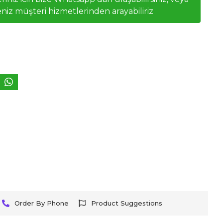
niz müşteri hizmetlerinden arayabiliriz
Order By Phone
Product Suggestions