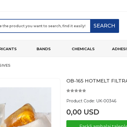
SEARCH
RICANTS
BANDS
CHEMICALS
ADHESI
SIVES
OB-165 HOTMELT FILTR
Product Code:
UK-00346
0,00 USD
Farkli ambalaj taleple