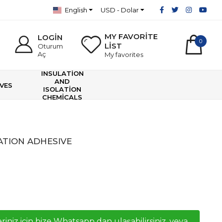
English
USD - Dolar
MY FAVORİTE
LOGİN
0
LİST
Oturum
Aç
My favorites
INSULATİON
AND
VES
ISOLATİON
CHEMİCALS
ATION ADHESIVE
riniz icin bize Whatsapp dan ulaşabilirsiniz, veya