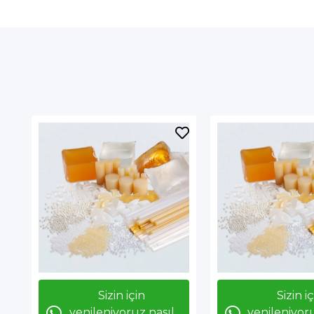
Sizin için
Sizin i
yenileniyoruz nasıl
yenileniyoru