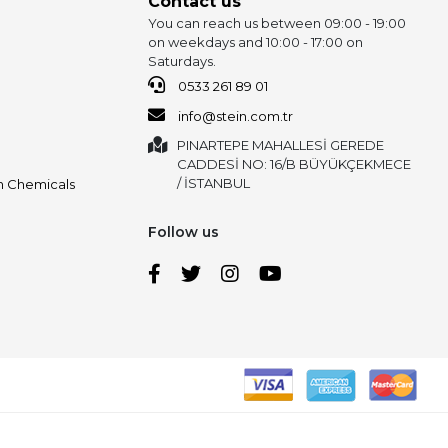
Contact us
You can reach us between 09:00 - 19:00
on weekdays and 10:00 - 17:00 on
Saturdays.
0533 261 89 01
info@stein.com.tr
PINARTEPE MAHALLESİ GEREDE
CADDESİ NO: 16/B BÜYÜKÇEKMECE
/ İSTANBUL
on Chemicals
Follow us