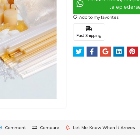
talep ederse
Add to my favorites
Fast Shipping
Comment
Compare
Let Me Know When İt Arrives