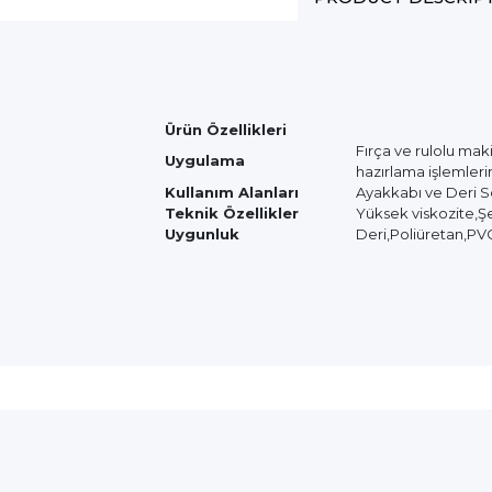
Ürün Özellikleri
Fırça ve rulolu ma
Uygulama
hazırlama işlemler
Kullanım Alanları
Ayakkabı ve Deri 
Teknik Özellikler
Yüksek viskozite,Şe
Uygunluk
Deri,Poliüretan,PV