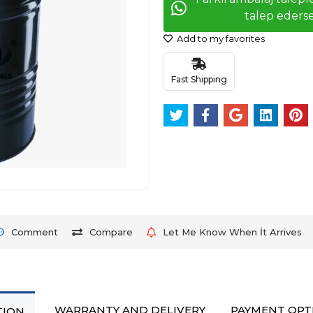
talep ederse
Add to my favorites
Fast Shipping
Comment
Compare
Let Me Know When İt Arrives
WARRANTY AND DELIVERY
PAYMENT OPT
TION