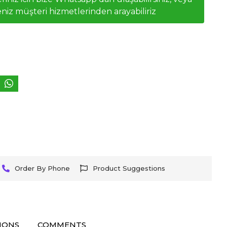
niz müşteri hizmetlerinden arayabiliriz
Order By Phone
Product Suggestions
IONS
COMMENTS