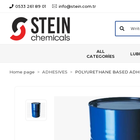
0533 261 89 01
info@stein.com.tr
ALL
LUB
CATEGORİES
Home page
ADHESIVES
POLYURETHANE BASED ADH