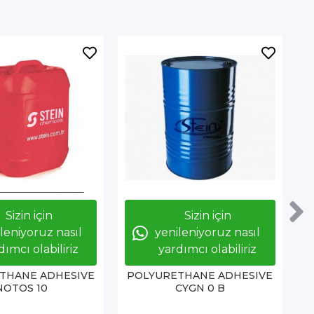
Sizin için
Sizin için
leniyoruz nasıl
yenileniyoruz nasıl
dımcı olabiliriz
yardımcı olabiliriz
THANE ADHESIVE
POLYURETHANE ADHESIVE
P
NOTOS 10
CYGN 0 B