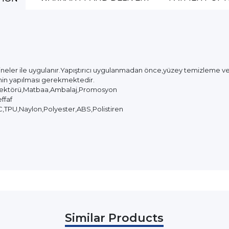
kineler ile uygulanır.Yapıştırıcı uygulanmadan önce,yüzey temizleme v
inin yapılması gerekmektedir.
Sektörü,Matbaa,Ambalaj,Promosyon
ffaf
C,TPU,Naylon,Polyester,ABS,Polistiren
Similar Products