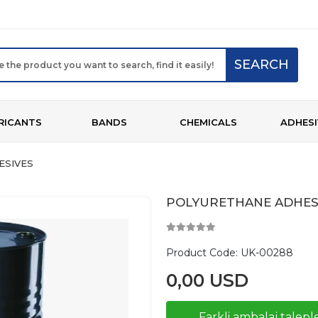
SEARCH
RICANTS
BANDS
CHEMICALS
ADHESI
ESIVES
POLYURETHANE ADHESI
Product Code:
UK-00288
0,00 USD
Farkli ambalaj taleple