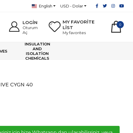
English
USD - Dolar
MY FAVORİTE
LOGİN
0
LİST
Oturum
Aç
My favorites
INSULATİON
AND
VES
ISOLATİON
CHEMİCALS
VE CYGN 40
riniz icin bize Whatsapp dan ulaşabilirsiniz, veya