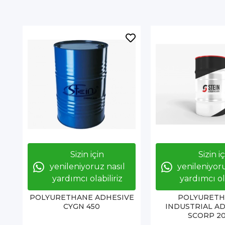
Sizin için
Sizin i
yenileniyoruz nasıl
yenileniyoru
yardımcı olabiliriz
yardımcı ola
POLYURETHANE ADHESIVE
POLYURET
CYGN 450
INDUSTRIAL A
SCORP 2