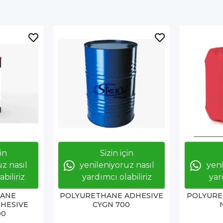
çin
Sizin için
z nasıl
yenileniyoruz nasıl
yeni
biliriz
yardımcı olabiliriz
yar
HANE
POLYURETHANE ADHESIVE
POLYURE
DHESIVE
CYGN 700
00