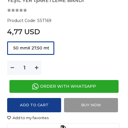
YEŞİL YER İŞARETLEME BANDI
Product Code:
SST169
4,77 USD
50 mmX 27,50 mt
ORDER WITH WHATSAPP
ADD TO CART
BUY NOW
Add to my favorites