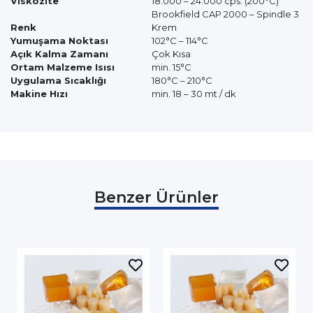
Viskozite
18.000 – 24.000 cps. (200°C)
Brookfield CAP 2000 – Spindle 3
Renk
Krem
Yumuşama Noktası
102°C – 114°C
Açık Kalma Zamanı
Çok Kısa
Ortam Malzeme Isısı
min. 15°C
Uygulama Sıcaklığı
180°C – 210°C
Makine Hızı
min. 18 – 30 mt / dk
Benzer Ürünler