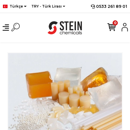
0533 261 89 01
Türkçe
TRY - Türk Lirası
0