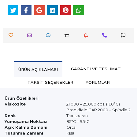
GARANTI VE TESLIMAT
ÜRÜN AÇIKLAMASI
TAKSIT SEÇENEKLERI
YORUMLAR
Ürün Özellikleri
Viskozite
21.000 – 25.000 cps. (160°C)
Brookfield CAP 2000 – Spindle 2
Renk
Transparan
Yumuşama Noktası
85°C – 95°C
Açık Kalma Zamanı
Orta
Tutunma Zamanı
Kısa