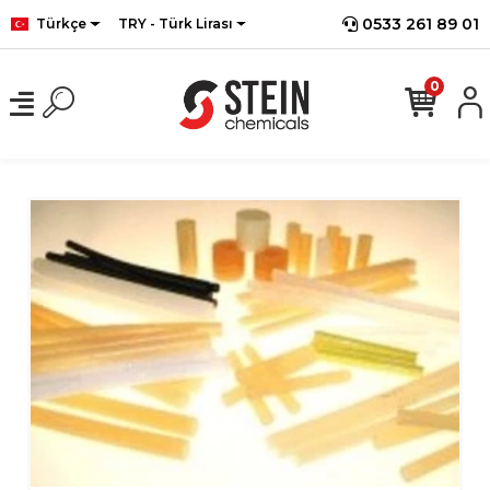
0533 261 89 01
Türkçe
TRY - Türk Lirası
0