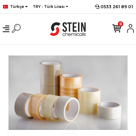
0533 261 89 01
Türkçe
TRY - Türk Lirası
0