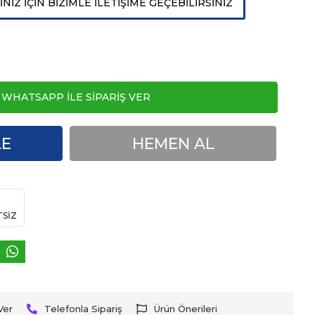
İZ İÇİN BİZİMLE İLETİŞİME GEÇEBİLİRSİNİZ
WHATSAPP İLE SİPARİŞ VER
LE
HEMEN AL
TSİZ
Ver
Telefonla Sipariş
Ürün Önerileri