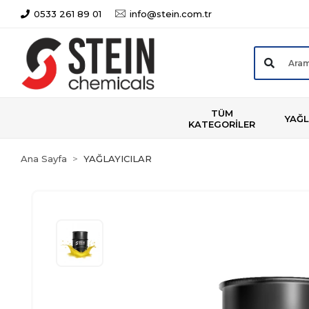
0533 261 89 01
info@stein.com.tr
TÜM
YAĞL
KATEGORİLER
Ana Sayfa
YAĞLAYICILAR