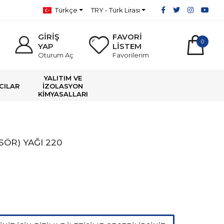
Türkçe
TRY - Türk Lirası
GİRİŞ
FAVORİ
0
YAP
LİSTEM
Oturum Aç
Favorilerim
YALITIM VE
ICILAR
İZOLASYON
KİMYASALLARI
SÖR) YAĞI 220