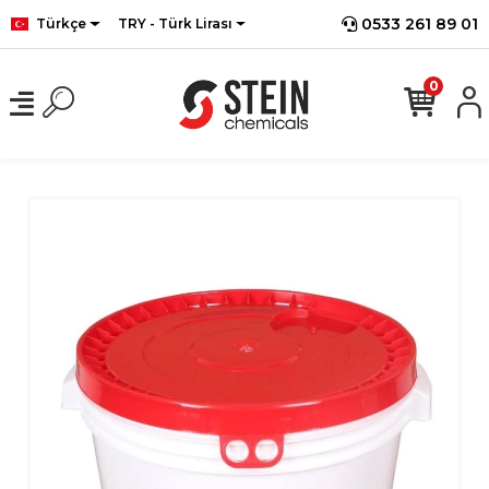
0533 261 89 01
Türkçe
TRY - Türk Lirası
0