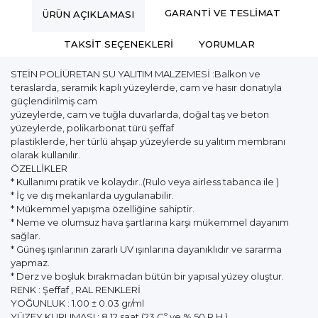
GARANTI VE TESLIMAT
ÜRÜN AÇIKLAMASI
TAKSIT SEÇENEKLERI
YORUMLAR
STEİN POLİÜRETAN SU YALITIM MALZEMESİ :Balkon ve
teraslarda, seramik kaplı yüzeylerde, cam ve hasır donatıyla
güçlendirilmiş cam
yüzeylerde, cam ve tuğla duvarlarda, doğal taş ve beton
yüzeylerde, polikarbonat türü şeffaf
plastiklerde, her türlü ahşap yüzeylerde su yalıtım membranı
olarak kullanılır.
ÖZELLİKLER
* Kullanımı pratik ve kolaydır..(Rulo veya airless tabanca ile )
* İç ve dış mekanlarda uygulanabilir.
* Mükemmel yapışma özelliğine sahiptir.
* Neme ve olumsuz hava şartlarına karşı mükemmel dayanım
sağlar.
* Güneş ışınlarının zararlı UV ışınlarına dayanıklıdır ve sararma
yapmaz.
* Derz ve boşluk bırakmadan bütün bir yapısal yüzey oluştur.
RENK : Şeffaf , RAL RENKLERİ
YOĞUNLUK : 1.00 ± 0.03 gr/ml
YÜZEY KURUMASI : 8 12 saat (23 Cº ve % 50 R.H )