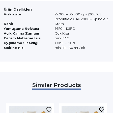
Ürün Özellikleri
Viskozite
27.000 – 35.000 cps. (200°C)
Brookfield CAP 2000 – Spindle 3
Renk
Krem
Yumuşama Noktası
95°C – 105°C
Açık Kalma Zamanı
Çok Kısa
Ortam Malzeme Isısı
min. 15°C
Uygulama Sıcaklığı
190°C – 210°C
Makine Hızı
min. 18 – 30 mt / dk
Similar Products